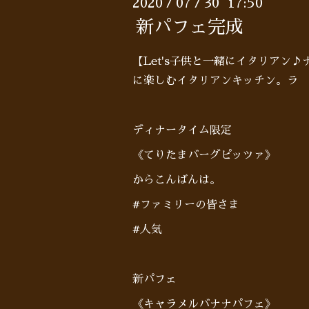
2020
07
30 17:50
/
/
新パフェ完成
【Let's子供と一緒にイタリアン
に楽しむイタリアンキッチン。ラ 
ディナータイム限定
《てりたまバーグピッツァ》
からこんばんは。
#ファミリーの皆さま
#人気
新パフェ
《キャラメルバナナパフェ》