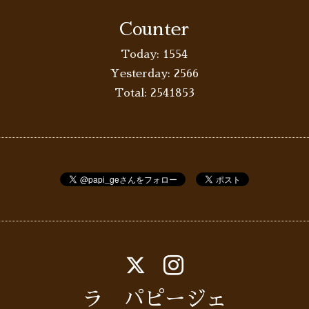
Counter
Today:
1554
Yesterday:
2566
Total:
2541853
ラ パピージェ