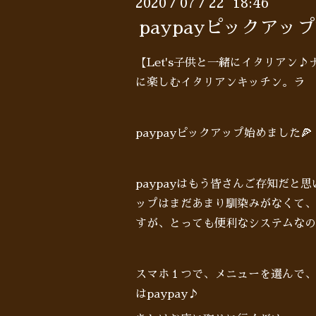
2020
07
22 18:46
/
/
paypayピックアッ
【Let's子供と一緒にイタリアン
に楽しむイタリアンキッチン。ラ 
paypayピックアップ始めました🍕
paypayはもう皆さんご存知だと思
ップはまだあまり馴染みがなくて、
すが、とっても便利なシステムなの
スマホ１つで、メニューを選んで、
はpaypay♪