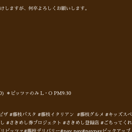
けしますが、何卒よろしくお願いします。
:00) ＊ピッツァのみ L・O PM9:30
枝ピザ #藤枝パスタ #藤枝イタリアン #藤枝グルメ #キッズス
めし #さきめし券プロジェクト #さきめし登録店 #ごちって
ピッツァ#藤枝デリバリー#pay pay#paypayピックアップ