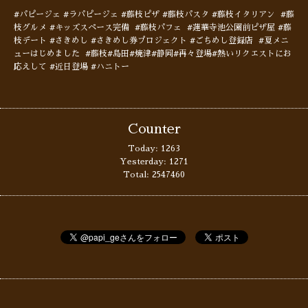
#パピージェ #ラパピージェ #藤枝ピザ #藤枝パスタ #藤枝イタリアン #藤
枝グルメ #キッズスペース完備 #藤枝パフェ #蓮華寺池公園前ピザ屋 #藤
枝デート #さきめし #さきめし券プロジェクト #ごちめし登録店 #夏メニ
ューはじめました #藤枝#島田#焼津#静岡#再々登場#熱いリクエストにお
応えして #近日登場 #ハニトー
Counter
Today:
1263
Yesterday:
1271
Total:
2547460