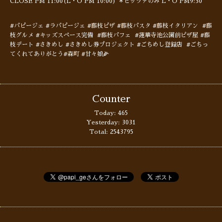
CLOSE PM 11:00(L・O PM 10:00) ＊ピッツァのみ L・O PM9:30
#パピージェ #ラパピージェ #藤枝ピザ #藤枝パスタ #藤枝イタリアン #藤
枝グルメ #キッズスペース完備 #藤枝パフェ #蓮華寺池公園前ピザ屋 #藤
枝デート #さきめし #さきめし券プロジェクト #ごちめし登録店 #ごちっ
てくれてありがとう#森町 #甘々娘🌽
Counter
Today:
465
Yesterday:
3031
Total:
2543795