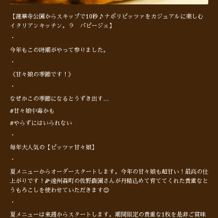
【蓮華寺公園からスキップで10秒♪ナポリピッツァをカジュアルに楽しむ
イタリアンキッチン。ラ パピージェ】
・
今年もこの時期がやって参りました。
・
《甘々娘の季節です！》
・
なぜかこの季節になるとうずき出す…
#甘々娘中毒かも
#やらずにはいられない
・
毎年大人気の【ピッツァ甘々娘】
・
夏メニューからオーダースタートします。今年の甘々娘も超甘い！最高の仕
上がりです！🌽遠州森町の佐野農園さんが丹精込めて育ててくれた貴重なと
うもろこしを使わせていただきます😊
・
夏メニューは来週からスタートします。期間限定の貴重な1枚を是非ご賞味