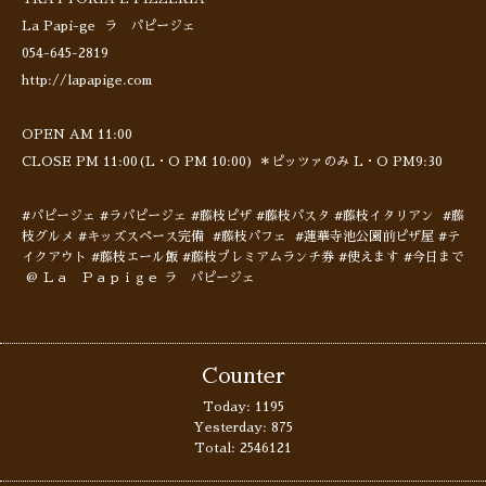
La Papi-ge ラ パピージェ
054-645-2819
http://lapapige.com
OPEN AM 11:00
CLOSE PM 11:00(L・O PM 10:00) ＊ピッツァのみ L・O PM9:30
#パピージェ #ラパピージェ #藤枝ピザ #藤枝パスタ #藤枝イタリアン #藤
枝グルメ #キッズスペース完備 #藤枝パフェ #蓮華寺池公園前ピザ屋 #テ
イクアウト #藤枝エール飯 #藤枝プレミアムランチ券 #使えます #今日まで
@ Ｌａ Ｐａｐｉｇｅ ラ パピージェ
Counter
Today:
1195
Yesterday:
875
Total:
2546121