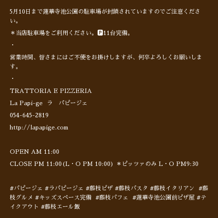
5月10日まで蓮華寺池公園の駐車場が封鎖されていますのでご注意くださ
い。
＊当店駐車場をご利用ください。🅿️11台完備。
・
営業時間、皆さまにはご不便をお掛けしますが、何卒よろしくお願いしま
す。
・
TRATTORIA E PIZZERIA
La Papi-ge ラ パピージェ
054-645-2819
http://lapapige.com
OPEN AM 11:00
CLOSE PM 11:00(L・O PM 10:00) ＊ピッツァのみ L・O PM9:30
#パピージェ #ラパピージェ #藤枝ピザ #藤枝パスタ #藤枝イタリアン #藤
枝グルメ #キッズスペース完備 #藤枝パフェ #蓮華寺池公園前ピザ屋 #テ
イクアウト #藤枝エール飯