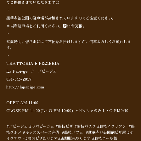
でご提供させていただきます😊
・
蓮華寺池公園の駐車場が封鎖されていますのでご注意ください。
＊当店駐車場をご利用ください。🅿️11台完備。
・
営業時間、皆さまにはご不便をお掛けしますが、何卒よろしくお願いしま
す。
・
TRATTORIA E PIZZERIA
La Papi-ge ラ パピージェ
054-645-2819
http://lapapige.com
OPEN AM 11:00
CLOSE PM 11:00(L・O PM 10:00) ＊ピッツァのみ L・O PM9:30
#パピージェ #ラパピージェ #藤枝ピザ #藤枝パスタ #藤枝イタリアン #藤
枝グルメ #キッズスペース完備 #藤枝パフェ #蓮華寺池公園前ピザ屋 #テ
イクアウト#冷凍ピザあります#店頭販売やります #藤枝エール飯