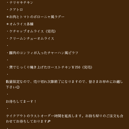
・テリヤキチキン
・クアトロ
＊お肉とトマトのボローニャ風ラグー
＊オムライス各種
・ケチャップオムライス（完売）
・クリームシチューオムライス
・
・豚肉のコンフィが入ったチャーハン風ピラフ
・
・窯でじっくり焼き上げたローストチキン¥350（完売）
・
数量限定なので、売り切れ次第終了になりますので、皆さまお早めにお越し
下さい😉
・
お待ちしてまーす！
・
テイクアウトのラストオーダー時間を延長します。お持ち帰りのご注文も合
わせてお待ちしております🍕
・