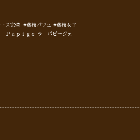
ペース完備 #藤枝パフェ #藤枝女子
Ｌａ Ｐａｐｉｇｅ ラ パピージェ