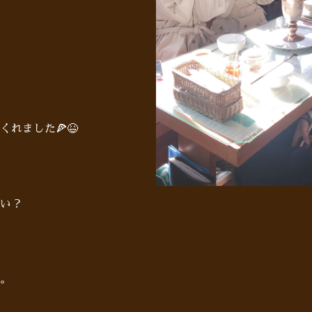
れました🍕😆
い？
。