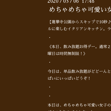
2020
03
06 17:48
/
/
めちゃめちゃ可愛い
【蓮華寺公園からスキップで10秒
ルに楽しむイタリアンキッチン。ラ
・
《本日、飲み放題お得デー。通常２時
曜日は時間無制限！》
・
今日は、単品飲み放題がどどーんと
ぱいにいっぱいどうぞ！
・
・
本日は、めちゃめちゃ可愛い女子の