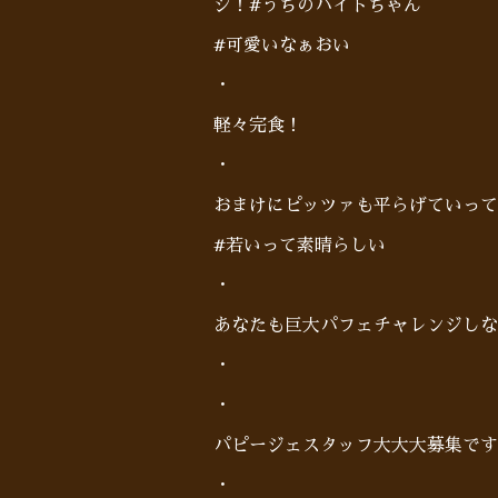
ジ！#うちのバイトちゃん
#可愛いなぁおい
・
軽々完食！
・
おまけにピッツァも平らげていってく
#若いって素晴らしい
・
あなたも巨大パフェチャレンジしな
・
・
パピージェスタッフ大大大募集です
・