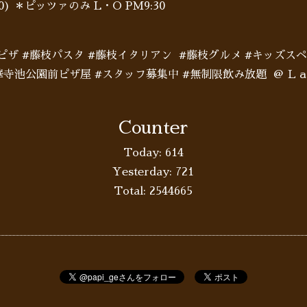
:00) ＊ピッツァのみ L・O PM9:30
ピザ #藤枝パスタ #藤枝イタリアン #藤枝グルメ #キッズス
蓮華寺池公園前ピザ屋 #スタッフ募集中 #無制限飲み放題 @ 
Counter
Today:
614
Yesterday:
721
Total:
2544665