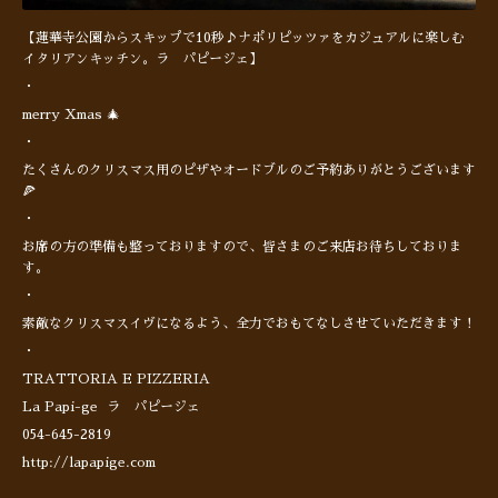
【蓮華寺公園からスキップで10秒♪ナポリピッツァをカジュアルに楽しむ
イタリアンキッチン。ラ パピージェ】
・
merry Xmas 🎄
・
たくさんのクリスマス用のピザやオードブルのご予約ありがとうございます
🍕
・
お席の方の準備も整っておりますので、皆さまのご来店お待ちしておりま
す。
・
素敵なクリスマスイヴになるよう、全力でおもてなしさせていただきます！
・
TRATTORIA E PIZZERIA
La Papi-ge ラ パピージェ
054-645-2819
http://lapapige.com