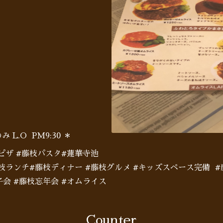
 L.O PM9:30 ＊
ピザ #藤枝パスタ#蓮華寺池
藤枝ランチ#藤枝ディナー #藤枝グルメ #キッズスペース完備 
会 #藤枝忘年会 #オムライス
Counter