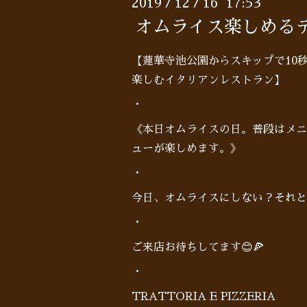
2019
12
16 17:53
/
/
オムライス楽しめる
【蓮華寺池公園からスキップで10
楽しむイタリアンレストラン】
・
《本日オムライスの日。普段はメニ
ューが楽しめます。》
・
今日、オムライスにしない？それと
・
ご来店お待ちしてます😊🍕
・
TRATTORIA E PIZZERIA