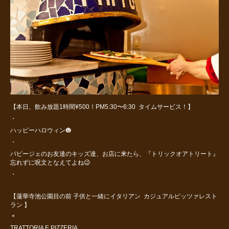
【本日、飲み放題1時間¥500！PM5:30〜6:30 タイムサービス！】
・
ハッピーハロウィン🎃
・
パピージェのお友達のキッズ達、お店に来たら、『トリックオアトリート』
忘れずに呪文となえてよね😉
・
【蓮華寺池公園目の前 子供と一緒にイタリアン カジュアルピッツァレスト
ラン 】
＊
TRATTORIA E PIZZERIA