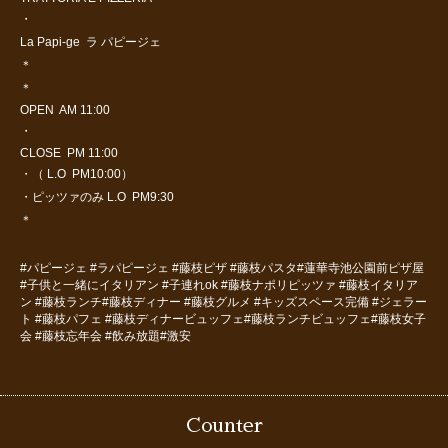
・
La Papi-ge ラ パピージェ
＊
＊
OPEN AM 11:00
・
CLOSE PM 11:00
・（ L.O PM10:00）
・ピッツァのみ L.O PM9:30
＊
#パピージェ #ラパピージェ #藤枝ピザ #藤枝パスタ#蓮華寺池公園前ピザ屋
#子供と一緒にイタリアン #子連れok #藤枝ナポリピッツァ #藤枝イタリア
ン #藤枝ランチ#藤枝ディナー #藤枝グルメ #キッズスペース完備 #ジェラー
ト #藤枝パフェ #藤枝ディナービュッフェ#藤枝ランチビュッフェ#藤枝女子
会 #藤枝忘年会 #飲み放題#激安
Counter