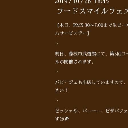
2019
10
26 18:45
/
/
フードスマイルフェス
【本日、PM5:30〜7:00まで生ビ
ムサービスデー】
・
明日、藤枝市武道館にて、第5回フ
ルが開催されます。
・
パピージェも出店していますので、
さい！
・
ピッツァや、パニーニ、ピザパフェ
す😉🍕