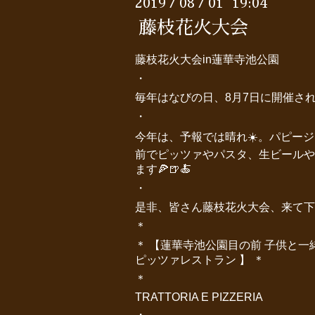
2019
08
01 19:04
/
/
藤枝花火大会
藤枝花火大会in蓮華寺池公園
・
毎年はなびの日、8月7日に開催され
・
今年は、予報では晴れ☀️。パピー
前でピッツァやパスタ、生ビールや
ます🍕🍺🍝
・
是非、皆さん藤枝花火大会、来て下
＊
＊ 【蓮華寺池公園目の前 子供と一
ピッツァレストラン 】 ＊
＊
TRATTORIA E PIZZERIA
・