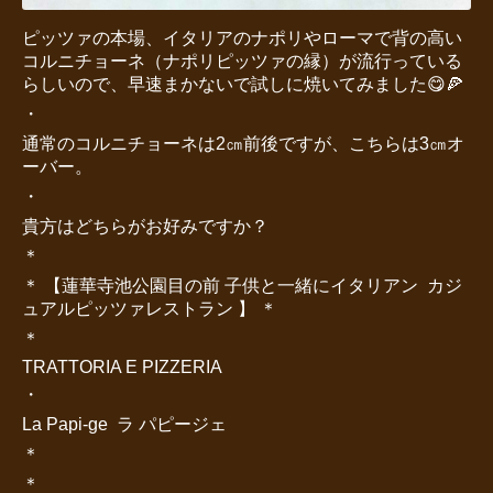
ピッツァの本場、イタリアのナポリやローマで背の高い
コルニチョーネ（ナポリピッツァの縁）が流行っている
らしいので、早速まかないで試しに焼いてみました😋🍕
・
通常のコルニチョーネは2㎝前後ですが、こちらは3㎝オ
ーバー。
・
貴方はどちらがお好みですか？
＊
＊ 【蓮華寺池公園目の前 子供と一緒にイタリアン カジ
ュアルピッツァレストラン 】 ＊
＊
TRATTORIA E PIZZERIA
・
La Papi-ge ラ パピージェ
＊
＊