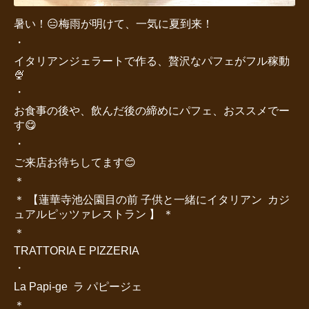
暑い！😑梅雨が明けて、一気に夏到来！
・
イタリアンジェラートで作る、贅沢なパフェがフル稼動
🍨
・
お食事の後や、飲んだ後の締めにパフェ、おススメでー
す😋
・
ご来店お待ちしてます😊
＊
＊ 【蓮華寺池公園目の前 子供と一緒にイタリアン カジ
ュアルピッツァレストラン 】 ＊
＊
TRATTORIA E PIZZERIA
・
La Papi-ge ラ パピージェ
＊