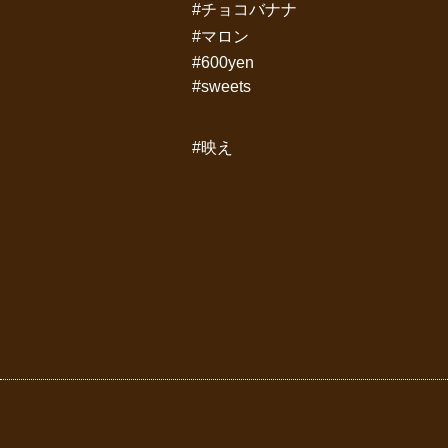
#チョコバナナ
#マロン
#600yen
#sweets
#映え