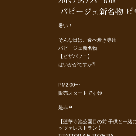
2019
05
23 18:08
/
/
パピージェ新名物 ピ
暑い！
そんな日は、食べ歩き専用
パピージェ新名物
【ピザパフェ】
はいかがですか⁈
PM2:00〜
販売スタートです😊
是非🍦
【蓮華寺池公園目の前 子供と一緒
ッツァレストラン 】
TRATTORIA E PIZZERIA