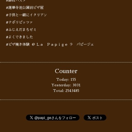
#藤枝パスタ
#蓮華寺池公園前ピザ屋
#子供と一緒にイタリアン
#ナポリピッツァ
#ふじえだまちゼミ
#よくできました
#ピザ焼き体験 @ Ｌａ Ｐａｐｉｇｅ ラ パピージェ
Counter
Today:
155
Yesterday:
3031
Total:
2543485