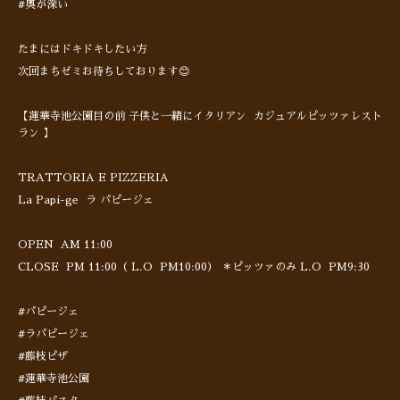
#奥が深い
たまにはドキドキしたい方
次回まちゼミお待ちしております😊
【蓮華寺池公園目の前 子供と一緒にイタリアン カジュアルピッツァレスト
ラン 】
TRATTORIA E PIZZERIA
La Papi-ge ラ パピージェ
OPEN AM 11:00
CLOSE PM 11:00（ L.O PM10:00） ＊ピッツァのみ L.O PM9:30
#パピージェ
#ラパピージェ
#藤枝ピザ
#蓮華寺池公園