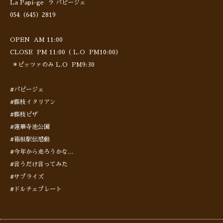
La Papi-ge ラ パピージェ
054（645）2819
OPEN AM 11:00
CLOSE PM 11:00（ L.O PM10:00）
＊ピッツァのみ L.O PM9:30
#パピージェ
#藤枝イタリアン
#藤枝ピザ
#蓮華寺池公園
#箱根駅伝感動
#今年から走ろうかな…
#言うだけ言ってみた
#サプライズ
#ドルチェプレート