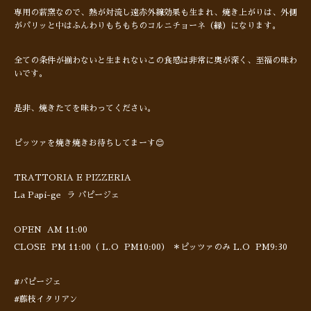
専用の薪窯なので、熱が対流し遠赤外線効果も生まれ、焼き上がりは、外側
がパリッと中はふんわりもちもちのコルニチョーネ（縁）になります。
全ての条件が揃わないと生まれないこの食感は非常に奥が深く、至福の味わ
いです。
是非、焼きたてを味わってください。
ピッツァを焼き焼きお待ちしてまーす😊
TRATTORIA E PIZZERIA
La Papi-ge ラ パピージェ
OPEN AM 11:00
CLOSE PM 11:00（ L.O PM10:00） ＊ピッツァのみ L.O PM9:30
#パピージェ
#藤枝イタリアン