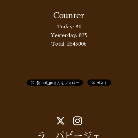
Counter
Today:
80
Yesterday:
875
Total:
2545006
ラ パピージェ