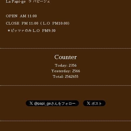
La Papi-ge ラ パピージェ
OPEN AM 11:00
CLOSE PM 11:00（ L.O PM10:00）
＊ピッツァのみ L.O PM9:30
Counter
Today:
2356
Yesterday:
2566
Total:
2542655