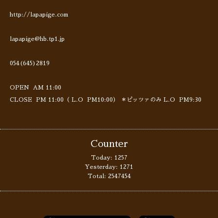
http://lapapige.com
lapapige@hb.tp1.jp
054(645)2819
OPEN AM 11:00
CLOSE PM 11:00（ L.O PM10:00） ＊ピッツァのみ L.O PM9:30
Counter
Today:
1257
Yesterday:
1271
Total:
2547454