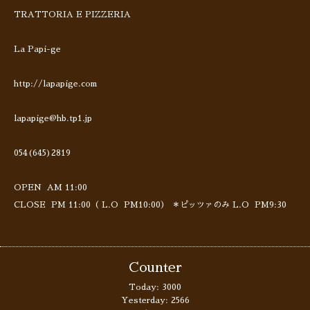
TRATTORIA E PIZZERIA
La Papi-ge
http://lapapige.com
lapapige@hb.tp1.jp
054(645)2819
OPEN AM 11:00
CLOSE PM 11:00（ L.O PM10:00） ＊ピッツァのみ L.O PM9:30
Counter
Today:
3000
Yesterday:
2566