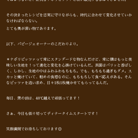
その決まったレシピを忠実に守りながらも、時代に合わせて変化させていか
なければならない。
とても奥が深い物であります。
以下、パピージェオーナーのこだわりより。
＊ナポリピッツァって常にスタンダードな物なんだけど、常に僕はもっと美
味しい生地を！って進化と変化を心掛けているんだ。表面はパリッと香ばし
く、しかし、生地の中はふわふわもちもち。でも、もちもち過ぎもダメ。ス
カッと焼けていて、軽めの食感なのに、もちもちして食べ応えがある。そん
なピッツァを追い求め、日々1枚1枚焼かせてもらってるんだ。
毎日、窯の前は、40℃越えで頑張ってます！
さぁ、今日も張り切ってディナータイムスタートです！
笑顔満開でお待ちしております😊