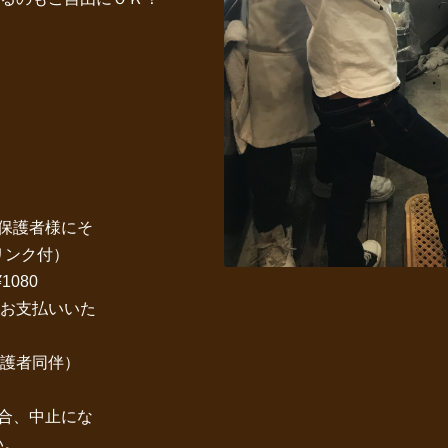
、保護者様にそ
ク付）
080
にてお支払いいた
護者同伴）
合、中止にな
い。