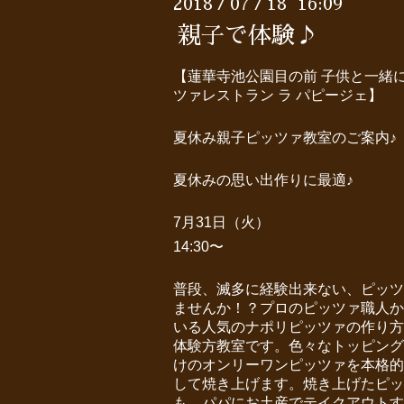
2018
07
18 16:09
/
/
親子で体験♪
【蓮華寺池公園目の前 子供と一緒
ツァレストラン ラ パピージェ】
夏休み親子ピッツァ教室のご案内♪
夏休みの思い出作りに最適♪
7月31日（火）
14:30〜
普段、滅多に経験出来ない、ピッツ
ませんか！？プロのピッツァ職人か
いる人気のナポリピッツァの作り方
体験方教室です。色々なトッピング
けのオンリーワンピッツァを本格的
して焼き上げます。焼き上げたピッ
も、パパにお土産でテイクアウトす