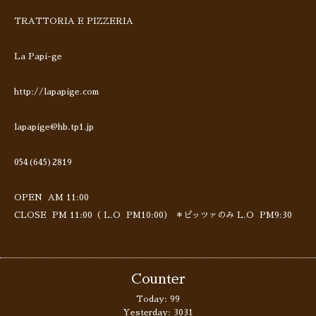
TRATTORIA E PIZZERIA
La Papi-ge
http://lapapige.com
lapapige@hb.tp1.jp
054(645)2819
OPEN AM 11:00
CLOSE PM 11:00（ L.O PM10:00） ＊ピッツァのみ L.O PM9:30
Counter
Today:
99
Yesterday:
3031