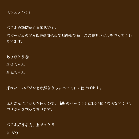
《ジェノバ！》
バジルの栽培から自家製です。
パピージェの父&母が愛情込めて無農薬で毎年この時期バジルを作ってくれ
ています。
ありがとう😊
お父ちゃん
お母ちゃん
採れたてのバジルを新鮮なうちにペーストに仕上げます。
ふんだんにバジルを使うので、市販のペーストとは比べ物にならないくらい
香りが引き立っております。
バジル好きな方、要チェケラ
(σ･∀･)σ