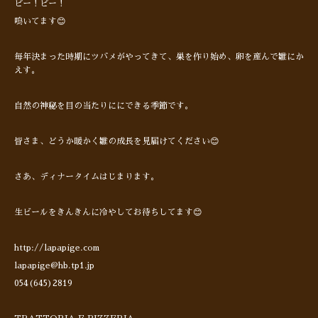
ピー！ピー！
鳴いてます😊
毎年決まった時期にツバメがやってきて、巣を作り始め、卵を産んで雛にか
えす。
自然の神秘を目の当たりににできる季節です。
皆さま、どうか暖かく雛の成長を見届けてください😊
さあ、ディナータイムはじまります。
生ビールをきんきんに冷やしてお待ちしてます😊
http://lapapige.com
lapapige@hb.tp1.jp
054(645)2819