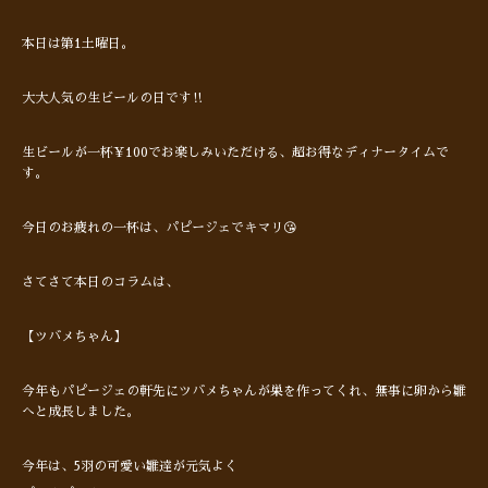
本日は第1土曜日。
大大人気の生ビールの日です‼︎
生ビールが一杯¥100でお楽しみいただける、超お得なディナータイムで
す。
今日のお疲れの一杯は、パピージェでキマリ😘
さてさて本日のコラムは、
【ツバメちゃん】
今年もパピージェの軒先にツバメちゃんが巣を作ってくれ、無事に卵から雛
へと成長しました。
今年は、5羽の可愛い雛達が元気よく