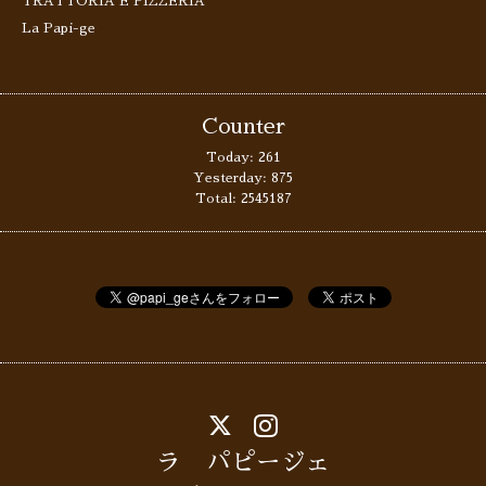
TRATTORIA E PIZZERIA
La Papi-ge
Counter
Today:
261
Yesterday:
875
Total:
2545187
ラ パピージェ