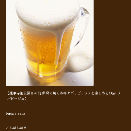
【蓮華寺池公園目の前 薪窯で焼く本格ナポリピッツァを楽しめるお店 ラ
パピージェ】
buona sera
こんばんは‼︎