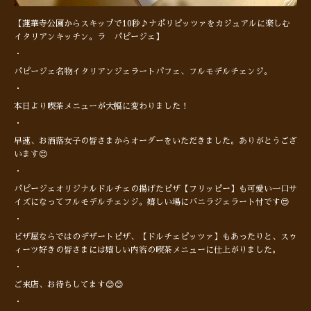
【蓮華寺公園からスキップで10秒♪ナポリピッツァをカジュアルに楽しむ
イタリアンキッチン。ラ パピージェ】
・
パピージェ名物イタリアンジェラートパフェ、フルモデルチェンジ。
・
本日より喫茶メニューが大幅に変わりました！
・
早速、お洒落女子の皆さまからオーダーをいただきました。ありがとうござ
います😊
・
パピージェオリジナルドルチェの揚げたピザ【フリッピー】も可愛い一口サ
イズになってフルモデルチェンジ。嬉しい場にバニラジェラート付です😍
・
ビザ屋ならではのデザートピザ、【ドルチェピッツァ】もあったりと、スゥ
ィーツ好きの皆さまには嬉しい内容の喫茶メニューに仕上がりました。
・
ご来店、お待ちしてます😊😊
・