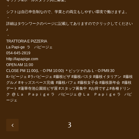
キッチン&ホールスタッフ共に募集。
・
シフトは自己申告制なので、学業との両立もしやすい環境で働けますよ。
・
詳細はタウンワークのページに記載してありますのでクリックしてください
♪
・
TRATTORIA E PIZZERIA
La Papi-ge ラ パピージェ
054-645-2819
http://lapapige.com
OPEN AM 11:00
CLOSE PM 11:00(L・O PM 10:00) ＊ピッツァのみ L・O PM9:30
#パピージェ #ラパピージェ #藤枝ピザ #藤枝パスタ #藤枝イタリアン #藤枝
グルメ #キッズスペース完備 #藤枝パフェ #藤枝女子会 #藤枝新年会 #藤枝
デート #蓮華寺池公園前ピザ屋 #スタッフ募集中 #お得ですよ#各種ドリン
ク @ Ｌａ Ｐａｐｉｇｅ ラ パピージェ @ Ｌａ Ｐａｐｉｇｅ ラ パピ
ージェ
3