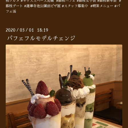
枝グルメ #キッズスペース完備 #藤枝パフェ #藤枝女子会 #藤枝新年会 #
藤枝デート #蓮華寺池公園前ピザ屋 #スタッフ募集中 #喫茶メニュー #パ
フェ活
2020
03
01 18:19
/
/
パフェフルモデルチェンジ