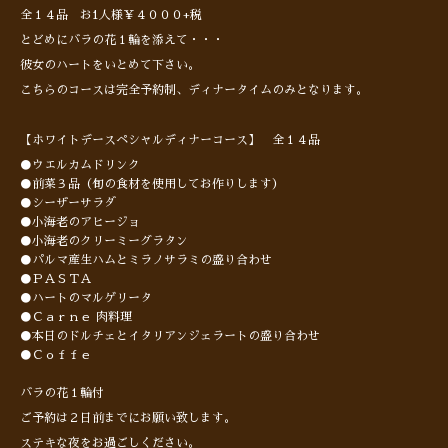
全１４品 お1人様￥４０００+税
とどめにバラの花１輪を添えて・・・
彼女のハートをいとめて下さい。
こちらのコースは完全予約制、ディナータイムのみとなります。
【ホワイトデースペシャルディナーコース】 全１４品
●ウエルカムドリンク
●前菜３品（旬の食材を使用してお作りします）
●シーザーサラダ
●小海老のアヒージョ
●小海老のクリーミーグラタン
●パルマ産生ハムとミラノサラミの盛り合わせ
●ＰＡＳＴＡ
●ハートのマルゲリータ
●Ｃａｒｎｅ 肉料理
●本日のドルチェとイタリアンジェラートの盛り合わせ
●Ｃｏｆｆｅ
バラの花１輪付
ご予約は２日前までにお願い致します。
ステキな夜をお過ごしください。